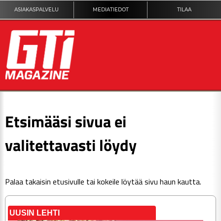
ASIAKASPALVELU
MEDIATIEDOT
TILAA
ETUSIVU
Etsimääsi sivua ei
DIGILEHTI
valitettavasti löydy
KUVAT
Palaa takaisin
etusivulle
tai kokeile löytää sivu haun kautta.
KILPAILUT
TEKNIIKKA
UUSIN LEHTI