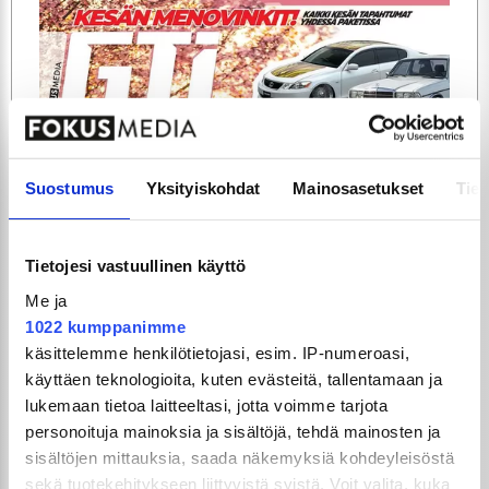
ARTIKKELIT
TILAA
Suostumus
Yksityiskohdat
Mainosasetukset
Tiet
Tietojesi vastuullinen käyttö
Me ja
1022 kumppanimme
käsittelemme henkilötietojasi, esim. IP-numeroasi,
käyttäen teknologioita, kuten evästeitä, tallentamaan ja
lukemaan tietoa laitteeltasi, jotta voimme tarjota
GTi-Magazinen numero 5 / 2026 julkaistaan
personoituja mainoksia ja sisältöjä, tehdä mainosten ja
3.6.2026!
sisältöjen mittauksia, saada näkemyksiä kohdeyleisöstä
sekä tuotekehitykseen liittyvistä syistä. Voit valita, kuka
UUSIMMAT