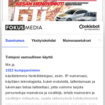
ARTIKKELIT
TILAA
Suostumus
Yksityiskohdat
Mainosasetukset
Tiet
Tietojesi vastuullinen käyttö
Me ja
1022 kumppanimme
käsittelemme henkilötietojasi, esim. IP-numeroasi,
käyttäen teknologioita, kuten evästeitä, tallentamaan ja
lukemaan tietoa laitteeltasi, jotta voimme tarjota
GTi-Magazinen numero 5 / 2026 julkaistaan
personoituja mainoksia ja sisältöjä, tehdä mainosten ja
3.6.2026!
sisältöjen mittauksia, saada näkemyksiä kohdeyleisöstä
sekä tuotekehitykseen liittyvistä syistä. Voit valita, kuka
UUSIMMAT