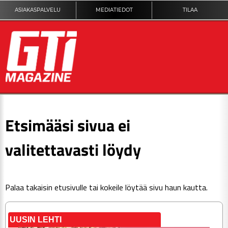
ASIAKASPALVELU
MEDIATIEDOT
TILAA
ETUSIVU
Etsimääsi sivua ei
DIGILEHTI
valitettavasti löydy
KUVAT
Palaa takaisin
etusivulle
tai kokeile löytää sivu haun kautta.
KILPAILUT
TEKNIIKKA
UUSIN LEHTI