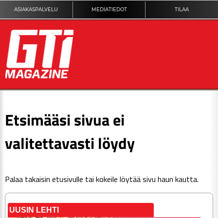
ASIAKASPALVELU
MEDIATIEDOT
TILAA
ETUSIVU
Etsimääsi sivua ei
DIGILEHTI
valitettavasti löydy
KUVAT
Palaa takaisin
etusivulle
tai kokeile löytää sivu haun kautta.
KILPAILUT
TEKNIIKKA
UUSIN LEHTI