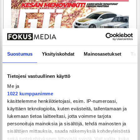
ARTIKKELIT
TILAA
Suostumus
Yksityiskohdat
Mainosasetukset
Tiet
Tietojesi vastuullinen käyttö
Me ja
1022 kumppanimme
käsittelemme henkilötietojasi, esim. IP-numeroasi,
käyttäen teknologioita, kuten evästeitä, tallentamaan ja
lukemaan tietoa laitteeltasi, jotta voimme tarjota
GTi-Magazinen numero 5 / 2026 julkaistaan
personoituja mainoksia ja sisältöjä, tehdä mainosten ja
3.6.2026!
sisältöjen mittauksia, saada näkemyksiä kohdeyleisöstä
sekä tuotekehitykseen liittyvistä syistä. Voit valita, kuka
UUSIMMAT