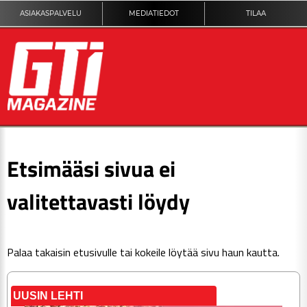
ASIAKASPALVELU
MEDIATIEDOT
TILAA
ETUSIVU
Etsimääsi sivua ei
DIGILEHTI
valitettavasti löydy
KUVAT
Palaa takaisin
etusivulle
tai kokeile löytää sivu haun kautta.
KILPAILUT
TEKNIIKKA
UUSIN LEHTI