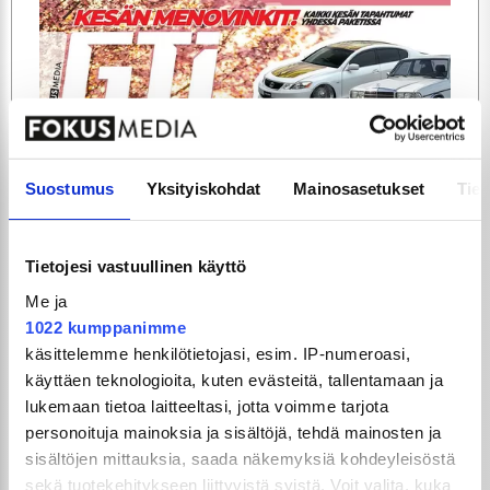
ARTIKKELIT
TILAA
Suostumus
Yksityiskohdat
Mainosasetukset
Tiet
Tietojesi vastuullinen käyttö
Me ja
1022 kumppanimme
käsittelemme henkilötietojasi, esim. IP-numeroasi,
käyttäen teknologioita, kuten evästeitä, tallentamaan ja
lukemaan tietoa laitteeltasi, jotta voimme tarjota
GTi-Magazinen numero 5 / 2026 julkaistaan
personoituja mainoksia ja sisältöjä, tehdä mainosten ja
3.6.2026!
sisältöjen mittauksia, saada näkemyksiä kohdeyleisöstä
sekä tuotekehitykseen liittyvistä syistä. Voit valita, kuka
UUSIMMAT