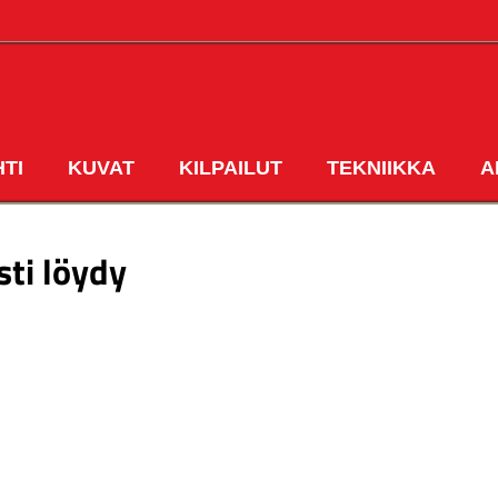
HTI
KUVAT
KILPAILUT
TEKNIIKKA
A
ETUSIVU
sti löydy