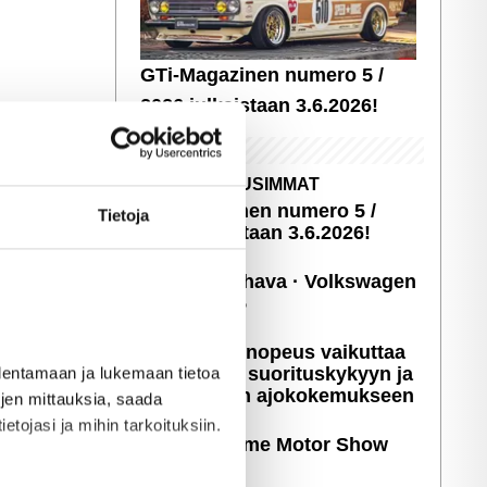
GTi-Magazinen numero 5 /
2026 julkaistaan 3.6.2026!
UUSIMMAT
GTi-Magazinen numero 5 /
Tietoja
2026 julkaistaan 3.6.2026!
Sopivasti Lihava · Volkswagen
Kleinbus '75
Miten latausnopeus vaikuttaa
sähköauton suori­tus­ky­kyyn ja
allentamaan ja lukemaan tietoa
päivittäiseen ajoko­ke­muk­seen
töjen mittauksia, saada
etojasi ja mihin tarkoituksiin.
Kuvia: X-treme Motor Show
2025