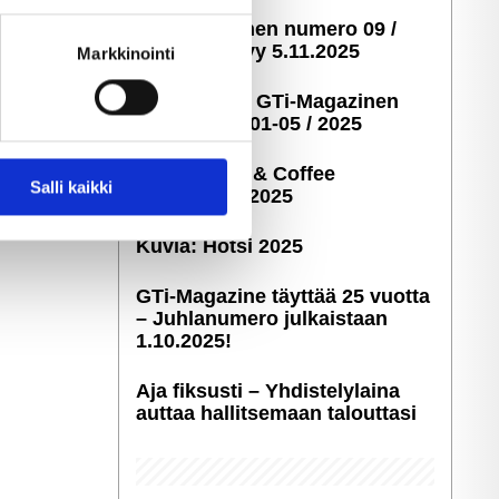
ella
GTi-Magazinen numero 09 /
ostaminen)
2025 ilmestyy 5.11.2025
Markkinointi
Taustakuvia GTi-Magazinen
numeroista 01-05 / 2025
Kuvia: Cars & Coffee
 ominaisuuksien tukemiseen
Salli kaikki
Savonlinna 2025
tiikka-alan
ietoja muihin tietoihin, joita
Kuvia: Hötsi 2025
GTi-Magazine täyttää 25 vuotta
– Juhlanumero julkaistaan
1.10.2025!
Aja fiksusti – Yhdis­te­ly­laina
auttaa hallitsemaan talouttasi