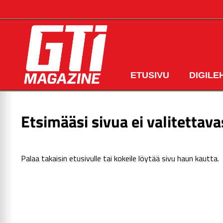
ETUSIVU
DIGILE
Etsimääsi sivua ei valitettava
Palaa takaisin
etusivulle
tai kokeile löytää sivu haun kautta.