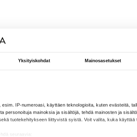
Yksityiskohdat
Mainosasetukset
, esim. IP-numeroasi, käyttäen teknologioita, kuten evästeitä, t
jota personoituja mainoksia ja sisältöjä, tehdä mainosten ja sisäl
 tuotekehitykseen liittyvistä syistä. Voit valita, kuka käyttää ti
ehdä seuraavia: