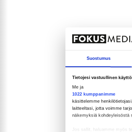
Suostumus
Tietojesi vastuullinen käyttö
Me ja
1022 kumppanimme
käsittelemme henkilötietojasi
laitteeltasi, jotta voimme tar
näkemyksiä kohdeyleisöstä sekä
Jos sallit, haluamme myös t