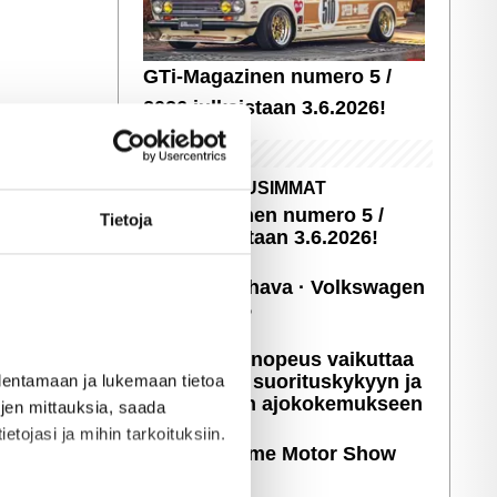
GTi-Magazinen numero 5 /
2026 julkaistaan 3.6.2026!
UUSIMMAT
GTi-Magazinen numero 5 /
Tietoja
2026 julkaistaan 3.6.2026!
Sopivasti Lihava · Volkswagen
Kleinbus '75
Miten latausnopeus vaikuttaa
sähköauton suori­tus­ky­kyyn ja
allentamaan ja lukemaan tietoa
päivittäiseen ajoko­ke­muk­seen
töjen mittauksia, saada
etojasi ja mihin tarkoituksiin.
Kuvia: X-treme Motor Show
2025