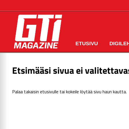
ETUSIVU
DIGILE
Etsimääsi sivua ei valitettava
Palaa takaisin
etusivulle
tai kokeile löytää sivu haun kautta.