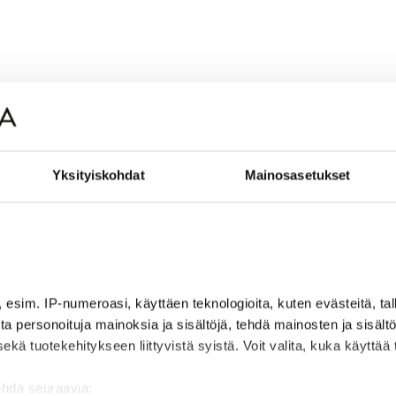
Yksityiskohdat
Mainosasetukset
, esim. IP-numeroasi, käyttäen teknologioita, kuten evästeitä, t
jota personoituja mainoksia ja sisältöjä, tehdä mainosten ja sisäl
 tuotekehitykseen liittyvistä syistä. Voit valita, kuka käyttää ti
ehdä seuraavia: