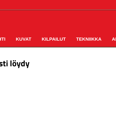
HTI
KUVAT
KILPAILUT
TEKNIIKKA
A
ETUSIVU
sti löydy