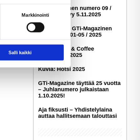
ella
GTi-Magazinen numero 09 /
ostaminen)
2025 ilmestyy 5.11.2025
Markkinointi
Taustakuvia GTi-Magazinen
numeroista 01-05 / 2025
Kuvia: Cars & Coffee
 ominaisuuksien tukemiseen
Salli kaikki
Savonlinna 2025
tiikka-alan
ietoja muihin tietoihin, joita
Kuvia: Hötsi 2025
GTi-Magazine täyttää 25 vuotta
– Juhlanumero julkaistaan
1.10.2025!
Aja fiksusti – Yhdis­te­ly­laina
auttaa hallitsemaan talouttasi