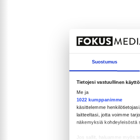
Suostumus
Tietojesi vastuullinen käyttö
Me ja
1022 kumppanimme
käsittelemme henkilötietojasi
laitteeltasi, jotta voimme tar
näkemyksiä kohdeyleisöstä sekä
Jos sallit, haluamme myös t