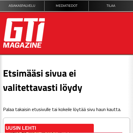
ASIAKASPALVELU
MEDIATIEDOT
TILAA
ETUSIVU
Etsimääsi sivua ei
DIGILEHTI
valitettavasti löydy
KUVAT
Palaa takaisin
etusivulle
tai kokeile löytää sivu haun kautta.
KILPAILUT
TEKNIIKKA
UUSIN LEHTI