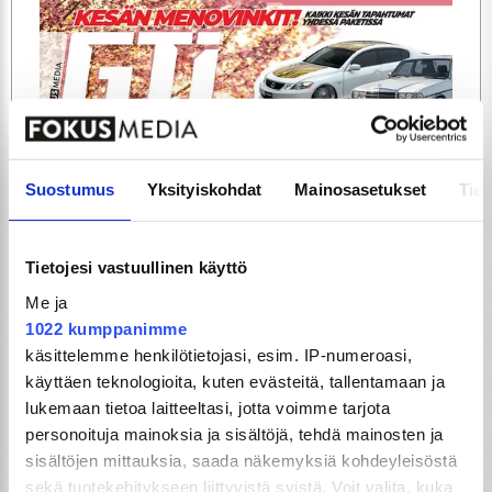
ARTIKKELIT
TILAA
Suostumus
Yksityiskohdat
Mainosasetukset
Tiet
Tietojesi vastuullinen käyttö
Me ja
1022 kumppanimme
käsittelemme henkilötietojasi, esim. IP-numeroasi,
käyttäen teknologioita, kuten evästeitä, tallentamaan ja
lukemaan tietoa laitteeltasi, jotta voimme tarjota
GTi-Magazinen numero 5 / 2026 julkaistaan
personoituja mainoksia ja sisältöjä, tehdä mainosten ja
3.6.2026!
sisältöjen mittauksia, saada näkemyksiä kohdeyleisöstä
sekä tuotekehitykseen liittyvistä syistä. Voit valita, kuka
UUSIMMAT