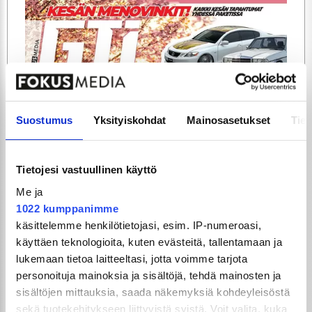
ARTIKKELIT
TILAA
Suostumus
Yksityiskohdat
Mainosasetukset
Tiet
Tietojesi vastuullinen käyttö
Me ja
1022 kumppanimme
käsittelemme henkilötietojasi, esim. IP-numeroasi,
käyttäen teknologioita, kuten evästeitä, tallentamaan ja
lukemaan tietoa laitteeltasi, jotta voimme tarjota
GTi-Magazinen numero 5 / 2026 julkaistaan
personoituja mainoksia ja sisältöjä, tehdä mainosten ja
3.6.2026!
sisältöjen mittauksia, saada näkemyksiä kohdeyleisöstä
sekä tuotekehitykseen liittyvistä syistä. Voit valita, kuka
UUSIMMAT