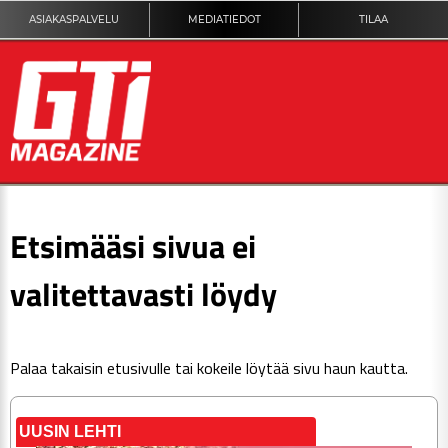
ASIAKASPALVELU
MEDIATIEDOT
TILAA
ETUSIVU
Etsimääsi sivua ei
DIGILEHTI
valitettavasti löydy
KUVAT
Palaa takaisin
etusivulle
tai kokeile löytää sivu haun kautta.
KILPAILUT
TEKNIIKKA
UUSIN LEHTI