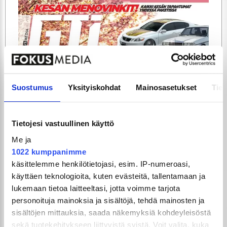
ARTIKKELIT
TILAA
Suostumus
Yksityiskohdat
Mainosasetukset
Tiet
Tietojesi vastuullinen käyttö
Me ja
1022 kumppanimme
käsittelemme henkilötietojasi, esim. IP-numeroasi,
käyttäen teknologioita, kuten evästeitä, tallentamaan ja
lukemaan tietoa laitteeltasi, jotta voimme tarjota
GTi-Magazinen numero 5 / 2026 julkaistaan
personoituja mainoksia ja sisältöjä, tehdä mainosten ja
3.6.2026!
sisältöjen mittauksia, saada näkemyksiä kohdeyleisöstä
sekä tuotekehitykseen liittyvistä syistä. Voit valita, kuka
UUSIMMAT