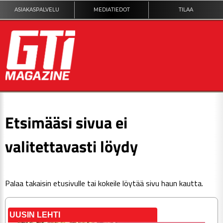
ASIAKASPALVELU
MEDIATIEDOT
TILAA
ETUSIVU
Etsimääsi sivua ei
DIGILEHTI
valitettavasti löydy
KUVAT
Palaa takaisin
etusivulle
tai kokeile löytää sivu haun kautta.
KILPAILUT
TEKNIIKKA
UUSIN LEHTI