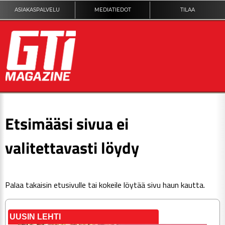
ASIAKASPALVELU
MEDIATIEDOT
TILAA
ETUSIVU
Etsimääsi sivua ei
DIGILEHTI
valitettavasti löydy
KUVAT
Palaa takaisin
etusivulle
tai kokeile löytää sivu haun kautta.
KILPAILUT
TEKNIIKKA
UUSIN LEHTI