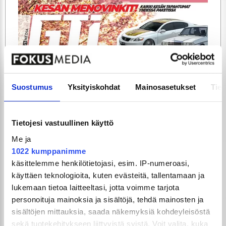
ARTIKKELIT
TILAA
Suostumus
Yksityiskohdat
Mainosasetukset
Tiet
Tietojesi vastuullinen käyttö
Me ja
1022 kumppanimme
käsittelemme henkilötietojasi, esim. IP-numeroasi,
käyttäen teknologioita, kuten evästeitä, tallentamaan ja
lukemaan tietoa laitteeltasi, jotta voimme tarjota
GTi-Magazinen numero 5 / 2026 julkaistaan
personoituja mainoksia ja sisältöjä, tehdä mainosten ja
3.6.2026!
sisältöjen mittauksia, saada näkemyksiä kohdeyleisöstä
sekä tuotekehitykseen liittyvistä syistä. Voit valita, kuka
UUSIMMAT