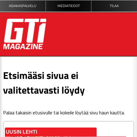
ASIAKASPALVELU
MEDIATIEDOT
TILAA
ETUSIVU
Etsimääsi sivua ei
DIGILEHTI
valitettavasti löydy
KUVAT
Palaa takaisin
etusivulle
tai kokeile löytää sivu haun kautta.
KILPAILUT
TEKNIIKKA
UUSIN LEHTI