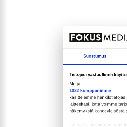
Suostumus
Tietojesi vastuullinen käyttö
Me ja
1022 kumppanimme
käsittelemme henkilötietojasi
laitteeltasi, jotta voimme tar
näkemyksiä kohdeyleisöstä sekä
Jos sallit, haluamme myös t