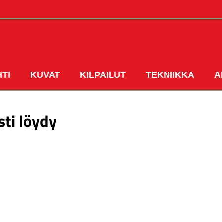
HTI
KUVAT
KILPAILUT
TEKNIIKKA
A
ETUSIVU
sti löydy