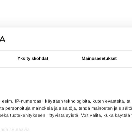
Yksityiskohdat
Mainosasetukset
, esim. IP-numeroasi, käyttäen teknologioita, kuten evästeitä, t
jota personoituja mainoksia ja sisältöjä, tehdä mainosten ja sisäl
 tuotekehitykseen liittyvistä syistä. Voit valita, kuka käyttää ti
ehdä seuraavia: