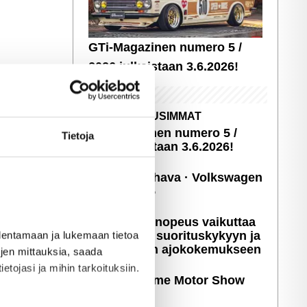
GTi-Magazinen numero 5 /
2026 julkaistaan 3.6.2026!
UUSIMMAT
GTi-Magazinen numero 5 /
Tietoja
2026 julkaistaan 3.6.2026!
Sopivasti Lihava · Volkswagen
Kleinbus '75
Miten latausnopeus vaikuttaa
sähköauton suori­tus­ky­kyyn ja
allentamaan ja lukemaan tietoa
päivittäiseen ajoko­ke­muk­seen
töjen mittauksia, saada
etojasi ja mihin tarkoituksiin.
Kuvia: X-treme Motor Show
2025