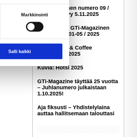
ella
GTi-Magazinen numero 09 /
ostaminen)
2025 ilmestyy 5.11.2025
Markkinointi
Taustakuvia GTi-Magazinen
numeroista 01-05 / 2025
Kuvia: Cars & Coffee
 ominaisuuksien tukemiseen
Salli kaikki
Savonlinna 2025
tiikka-alan
ietoja muihin tietoihin, joita
Kuvia: Hötsi 2025
GTi-Magazine täyttää 25 vuotta
– Juhlanumero julkaistaan
1.10.2025!
Aja fiksusti – Yhdis­te­ly­laina
auttaa hallitsemaan talouttasi