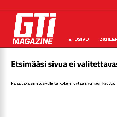
ETUSIVU
DIGILE
Etsimääsi sivua ei valitettava
Palaa takaisin
etusivulle
tai kokeile löytää sivu haun kautta.