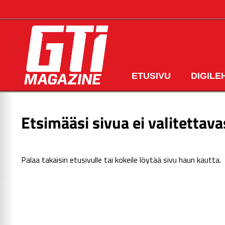
ETUSIVU
DIGILE
Etsimääsi sivua ei valitettava
Palaa takaisin
etusivulle
tai kokeile löytää sivu haun kautta.