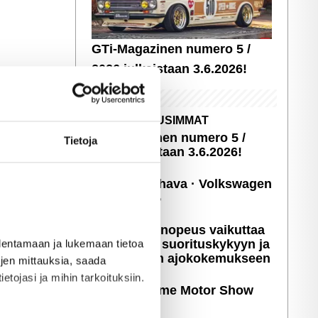
GTi-Magazinen numero 5 /
2026 julkaistaan 3.6.2026!
UUSIMMAT
GTi-Magazinen numero 5 /
Tietoja
2026 julkaistaan 3.6.2026!
Sopivasti Lihava · Volkswagen
Kleinbus '75
Miten latausnopeus vaikuttaa
sähköauton suori­tus­ky­kyyn ja
allentamaan ja lukemaan tietoa
päivittäiseen ajoko­ke­muk­seen
töjen mittauksia, saada
etojasi ja mihin tarkoituksiin.
Kuvia: X-treme Motor Show
2025