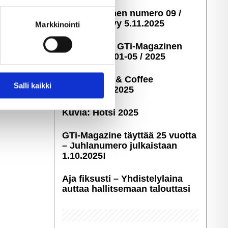
ella
GTi-Magazinen numero 09 /
ostaminen)
2025 ilmestyy 5.11.2025
Markkinointi
Taustakuvia GTi-Magazinen
numeroista 01-05 / 2025
Kuvia: Cars & Coffee
 ominaisuuksien tukemiseen
Salli kaikki
Savonlinna 2025
tiikka-alan
ietoja muihin tietoihin, joita
Kuvia: Hötsi 2025
GTi-Magazine täyttää 25 vuotta
– Juhlanumero julkaistaan
1.10.2025!
Aja fiksusti – Yhdis­te­ly­laina
auttaa hallitsemaan talouttasi