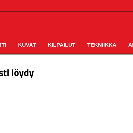
HTI
KUVAT
KILPAILUT
TEKNIIKKA
A
ETUSIVU
sti löydy