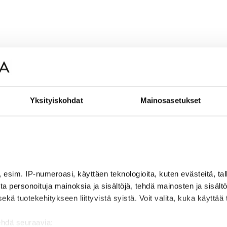
Yksityiskohdat
Mainosasetukset
, esim. IP-numeroasi, käyttäen teknologioita, kuten evästeitä, t
jota personoituja mainoksia ja sisältöjä, tehdä mainosten ja sisäl
 tuotekehitykseen liittyvistä syistä. Voit valita, kuka käyttää ti
ehdä seuraavia: