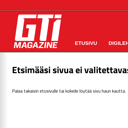
ETUSIVU
DIGILE
Etsimääsi sivua ei valitettava
Palaa takaisin
etusivulle
tai kokeile löytää sivu haun kautta.