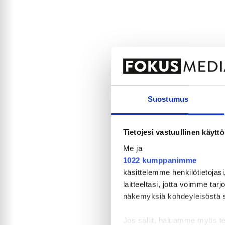
Suostumus
Tietojesi vastuullinen käyttö
Me ja
1022 kumppanimme
käsittelemme henkilötietojasi
laitteeltasi, jotta voimme tar
näkemyksiä kohdeyleisöstä sekä
Jos sallit, haluamme myös t