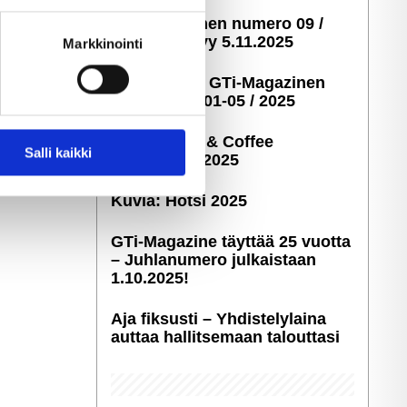
ella
GTi-Magazinen numero 09 /
ostaminen)
2025 ilmestyy 5.11.2025
Markkinointi
Taustakuvia GTi-Magazinen
numeroista 01-05 / 2025
Kuvia: Cars & Coffee
 ominaisuuksien tukemiseen
Salli kaikki
Savonlinna 2025
tiikka-alan
ietoja muihin tietoihin, joita
Kuvia: Hötsi 2025
GTi-Magazine täyttää 25 vuotta
– Juhlanumero julkaistaan
1.10.2025!
Aja fiksusti – Yhdis­te­ly­laina
auttaa hallitsemaan talouttasi