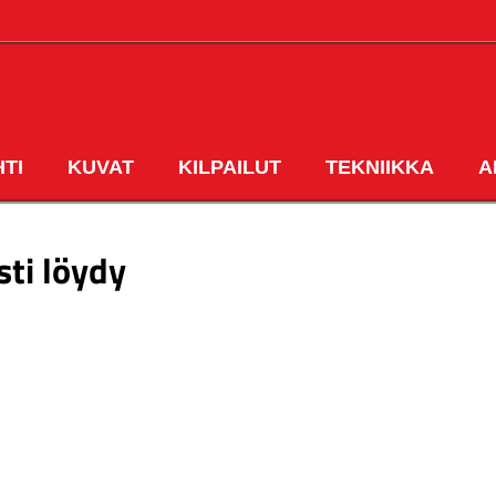
HTI
KUVAT
KILPAILUT
TEKNIIKKA
A
ETUSIVU
sti löydy