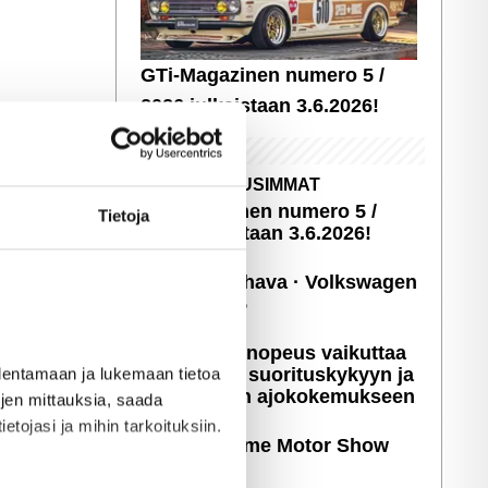
GTi-Magazinen numero 5 /
2026 julkaistaan 3.6.2026!
UUSIMMAT
GTi-Magazinen numero 5 /
Tietoja
2026 julkaistaan 3.6.2026!
Sopivasti Lihava · Volkswagen
Kleinbus '75
Miten latausnopeus vaikuttaa
sähköauton suori­tus­ky­kyyn ja
allentamaan ja lukemaan tietoa
päivittäiseen ajoko­ke­muk­seen
töjen mittauksia, saada
etojasi ja mihin tarkoituksiin.
Kuvia: X-treme Motor Show
2025