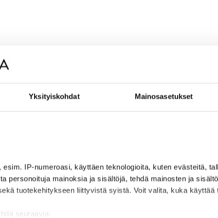
Yksityiskohdat
Mainosasetukset
, esim. IP-numeroasi, käyttäen teknologioita, kuten evästeitä, t
jota personoituja mainoksia ja sisältöjä, tehdä mainosten ja sisäl
 tuotekehitykseen liittyvistä syistä. Voit valita, kuka käyttää ti
ehdä seuraavia: