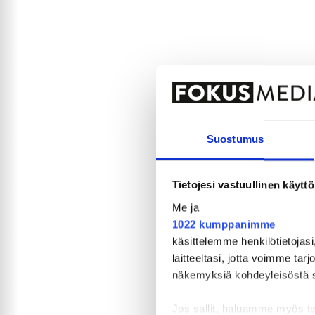
Suostumus
Tietojesi vastuullinen käyttö
Me ja
1022 kumppanimme
käsittelemme henkilötietojasi
laitteeltasi, jotta voimme tar
näkemyksiä kohdeyleisöstä sekä
Jos sallit, haluamme myös t