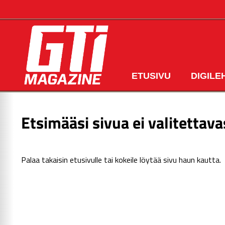
ETUSIVU
DIGILE
Etsimääsi sivua ei valitettava
Palaa takaisin
etusivulle
tai kokeile löytää sivu haun kautta.