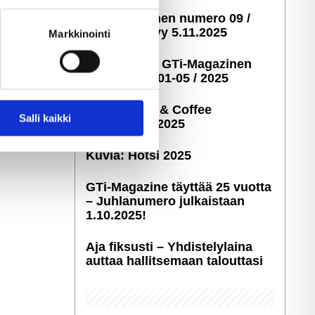
ella
GTi-Magazinen numero 09 /
ostaminen)
2025 ilmestyy 5.11.2025
Markkinointi
Taustakuvia GTi-Magazinen
numeroista 01-05 / 2025
Kuvia: Cars & Coffee
 ominaisuuksien tukemiseen
Salli kaikki
Savonlinna 2025
tiikka-alan
ietoja muihin tietoihin, joita
Kuvia: Hötsi 2025
GTi-Magazine täyttää 25 vuotta
– Juhlanumero julkaistaan
1.10.2025!
Aja fiksusti – Yhdis­te­ly­laina
auttaa hallitsemaan talouttasi