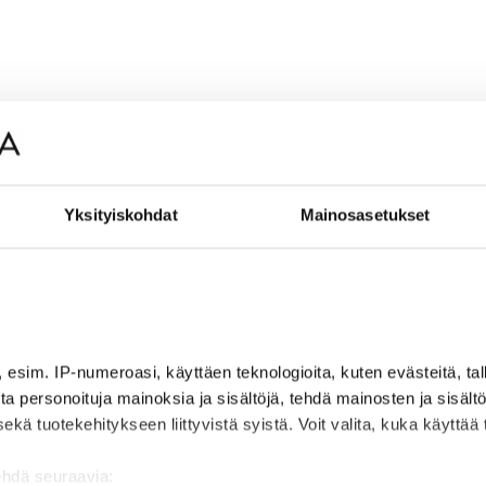
Yksityiskohdat
Mainosasetukset
, esim. IP-numeroasi, käyttäen teknologioita, kuten evästeitä, t
jota personoituja mainoksia ja sisältöjä, tehdä mainosten ja sisäl
 tuotekehitykseen liittyvistä syistä. Voit valita, kuka käyttää ti
ehdä seuraavia: