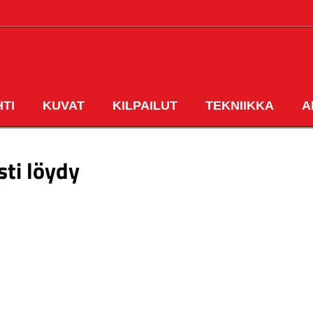
HTI
KUVAT
KILPAILUT
TEKNIIKKA
A
ETUSIVU
sti löydy