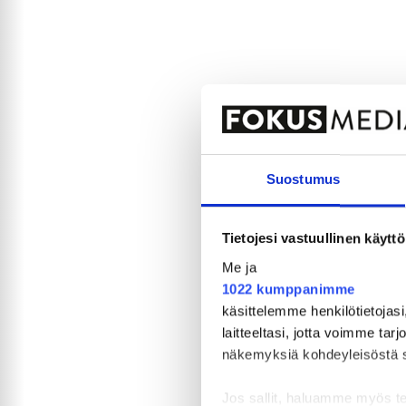
Suostumus
Tietojesi vastuullinen käyttö
Me ja
1022 kumppanimme
käsittelemme henkilötietojasi
laitteeltasi, jotta voimme tar
näkemyksiä kohdeyleisöstä sekä
Jos sallit, haluamme myös t