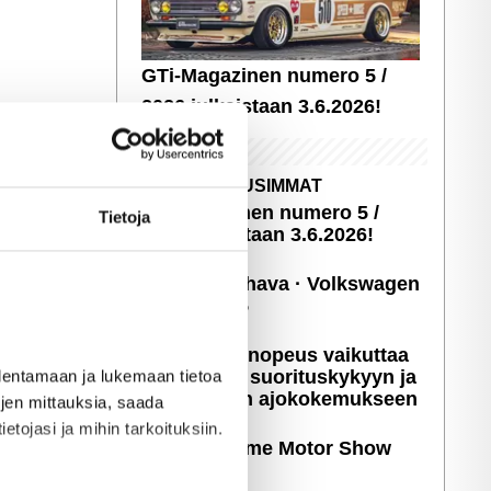
GTi-Magazinen numero 5 /
2026 julkaistaan 3.6.2026!
UUSIMMAT
GTi-Magazinen numero 5 /
Tietoja
2026 julkaistaan 3.6.2026!
Sopivasti Lihava · Volkswagen
Kleinbus '75
Miten latausnopeus vaikuttaa
sähköauton suori­tus­ky­kyyn ja
allentamaan ja lukemaan tietoa
päivittäiseen ajoko­ke­muk­seen
töjen mittauksia, saada
etojasi ja mihin tarkoituksiin.
Kuvia: X-treme Motor Show
2025