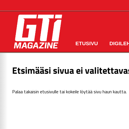
ETUSIVU
DIGILE
Etsimääsi sivua ei valitettava
Palaa takaisin
etusivulle
tai kokeile löytää sivu haun kautta.