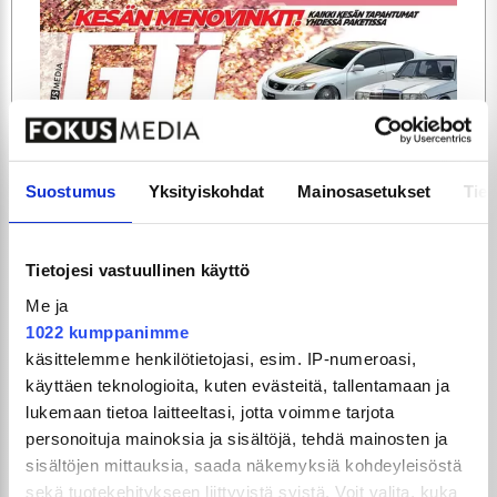
ARTIKKELIT
TILAA
Suostumus
Yksityiskohdat
Mainosasetukset
Tiet
Tietojesi vastuullinen käyttö
Me ja
1022 kumppanimme
käsittelemme henkilötietojasi, esim. IP-numeroasi,
käyttäen teknologioita, kuten evästeitä, tallentamaan ja
lukemaan tietoa laitteeltasi, jotta voimme tarjota
GTi-Magazinen numero 5 / 2026 julkaistaan
personoituja mainoksia ja sisältöjä, tehdä mainosten ja
3.6.2026!
sisältöjen mittauksia, saada näkemyksiä kohdeyleisöstä
sekä tuotekehitykseen liittyvistä syistä. Voit valita, kuka
UUSIMMAT