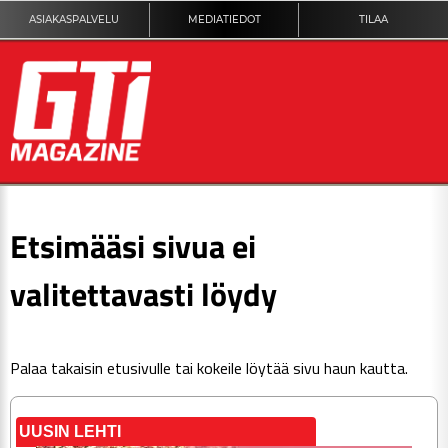
ASIAKASPALVELU
MEDIATIEDOT
TILAA
ETUSIVU
Etsimääsi sivua ei
DIGILEHTI
valitettavasti löydy
KUVAT
Palaa takaisin
etusivulle
tai kokeile löytää sivu haun kautta.
KILPAILUT
TEKNIIKKA
UUSIN LEHTI