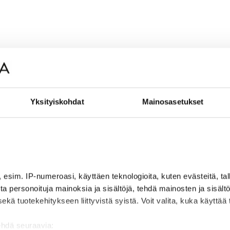
Yksityiskohdat
Mainosasetukset
, esim. IP-numeroasi, käyttäen teknologioita, kuten evästeitä, t
jota personoituja mainoksia ja sisältöjä, tehdä mainosten ja sisäl
 tuotekehitykseen liittyvistä syistä. Voit valita, kuka käyttää ti
ehdä seuraavia: