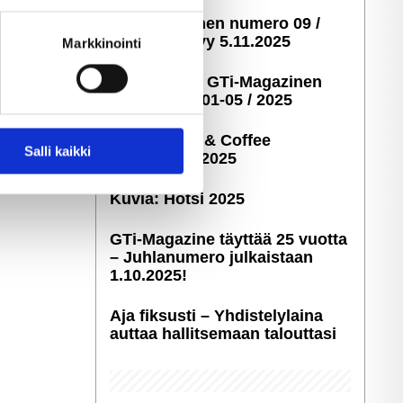
ella
GTi-Magazinen numero 09 /
ostaminen)
2025 ilmestyy 5.11.2025
Markkinointi
Taustakuvia GTi-Magazinen
numeroista 01-05 / 2025
Kuvia: Cars & Coffee
 ominaisuuksien tukemiseen
Salli kaikki
Savonlinna 2025
tiikka-alan
ietoja muihin tietoihin, joita
Kuvia: Hötsi 2025
GTi-Magazine täyttää 25 vuotta
– Juhlanumero julkaistaan
1.10.2025!
Aja fiksusti – Yhdis­te­ly­laina
auttaa hallitsemaan talouttasi