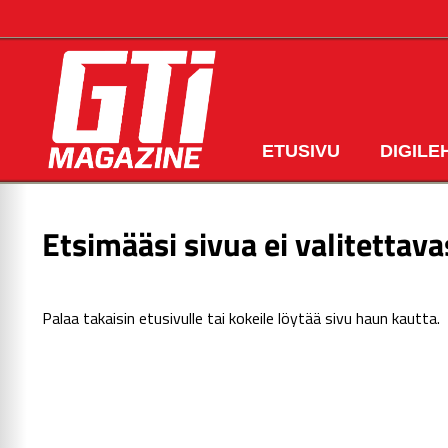
ETUSIVU
DIGILE
Etsimääsi sivua ei valitettava
Palaa takaisin
etusivulle
tai kokeile löytää sivu haun kautta.