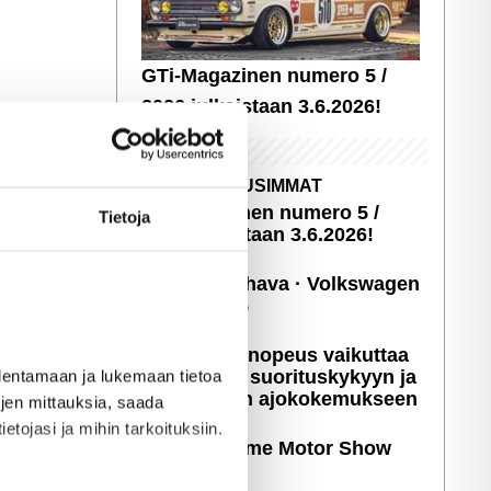
GTi-Magazinen numero 5 /
2026 julkaistaan 3.6.2026!
UUSIMMAT
GTi-Magazinen numero 5 /
Tietoja
2026 julkaistaan 3.6.2026!
Sopivasti Lihava · Volkswagen
Kleinbus '75
Miten latausnopeus vaikuttaa
sähköauton suori­tus­ky­kyyn ja
allentamaan ja lukemaan tietoa
päivittäiseen ajoko­ke­muk­seen
töjen mittauksia, saada
etojasi ja mihin tarkoituksiin.
Kuvia: X-treme Motor Show
2025