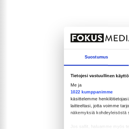
Suostumus
Tietojesi vastuullinen käyttö
Me ja
1022 kumppanimme
käsittelemme henkilötietojasi
laitteeltasi, jotta voimme tar
näkemyksiä kohdeyleisöstä sekä
Jos sallit, haluamme myös t