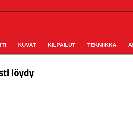
HTI
KUVAT
KILPAILUT
TEKNIIKKA
A
ETUSIVU
sti löydy