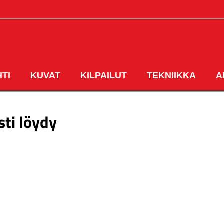
HTI
KUVAT
KILPAILUT
TEKNIIKKA
A
ETUSIVU
sti löydy