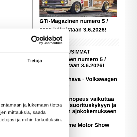
GTi-Magazinen numero 5 /
2026 julkaistaan 3.6.2026!
UUSIMMAT
GTi-Magazinen numero 5 /
Tietoja
2026 julkaistaan 3.6.2026!
Sopivasti Lihava · Volkswagen
Kleinbus '75
Miten latausnopeus vaikuttaa
sähköauton suori­tus­ky­kyyn ja
allentamaan ja lukemaan tietoa
päivittäiseen ajoko­ke­muk­seen
töjen mittauksia, saada
etojasi ja mihin tarkoituksiin.
Kuvia: X-treme Motor Show
2025