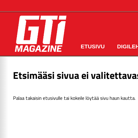
ETUSIVU
DIGILE
Etsimääsi sivua ei valitettava
Palaa takaisin
etusivulle
tai kokeile löytää sivu haun kautta.