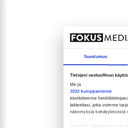
Suostumus
Tietojesi vastuullinen käyttö
Me ja
1022 kumppanimme
käsittelemme henkilötietojasi
laitteeltasi, jotta voimme tar
näkemyksiä kohdeyleisöstä sekä
Jos sallit, haluamme myös t