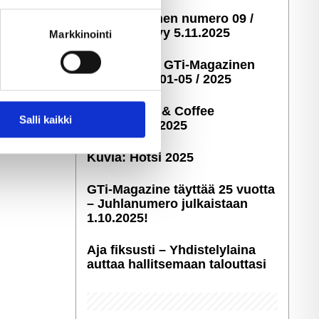
ella
GTi-Magazinen numero 09 /
ostaminen)
2025 ilmestyy 5.11.2025
Markkinointi
Taustakuvia GTi-Magazinen
numeroista 01-05 / 2025
Kuvia: Cars & Coffee
 ominaisuuksien tukemiseen
Salli kaikki
Savonlinna 2025
tiikka-alan
ietoja muihin tietoihin, joita
Kuvia: Hötsi 2025
GTi-Magazine täyttää 25 vuotta
– Juhlanumero julkaistaan
1.10.2025!
Aja fiksusti – Yhdis­te­ly­laina
auttaa hallitsemaan talouttasi