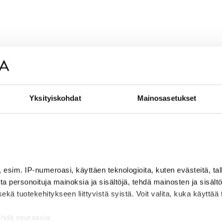
Yksityiskohdat
Mainosasetukset
, esim. IP-numeroasi, käyttäen teknologioita, kuten evästeitä, t
jota personoituja mainoksia ja sisältöjä, tehdä mainosten ja sisäl
 tuotekehitykseen liittyvistä syistä. Voit valita, kuka käyttää ti
ehdä seuraavia: