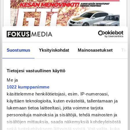
ARTIKKELIT
TILAA
Suostumus
Yksityiskohdat
Mainosasetukset
Tiet
Tietojesi vastuullinen käyttö
Me ja
1022 kumppanimme
käsittelemme henkilötietojasi, esim. IP-numeroasi,
käyttäen teknologioita, kuten evästeitä, tallentamaan ja
lukemaan tietoa laitteeltasi, jotta voimme tarjota
GTi-Magazinen numero 5 / 2026 julkaistaan
personoituja mainoksia ja sisältöjä, tehdä mainosten ja
3.6.2026!
sisältöjen mittauksia, saada näkemyksiä kohdeyleisöstä
sekä tuotekehitykseen liittyvistä syistä. Voit valita, kuka
UUSIMMAT