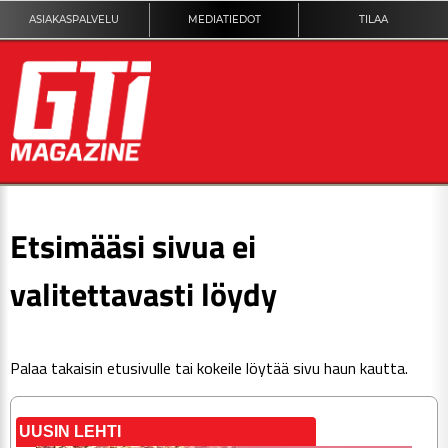
ASIAKASPALVELU
MEDIATIEDOT
TILAA
ETUSIVU
Etsimääsi sivua ei
DIGILEHTI
valitettavasti löydy
KUVAT
Palaa takaisin
etusivulle
tai kokeile löytää sivu haun kautta.
KILPAILUT
TEKNIIKKA
UUSIN LEHTI