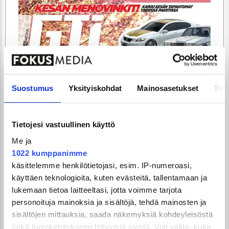
ARTIKKELIT
TILAA
Suostumus
Yksityiskohdat
Mainosasetukset
Tiet
Tietojesi vastuullinen käyttö
Me ja
1022 kumppanimme
käsittelemme henkilötietojasi, esim. IP-numeroasi,
käyttäen teknologioita, kuten evästeitä, tallentamaan ja
lukemaan tietoa laitteeltasi, jotta voimme tarjota
GTi-Magazinen numero 5 / 2026 julkaistaan
personoituja mainoksia ja sisältöjä, tehdä mainosten ja
3.6.2026!
sisältöjen mittauksia, saada näkemyksiä kohdeyleisöstä
sekä tuotekehitykseen liittyvistä syistä. Voit valita, kuka
UUSIMMAT