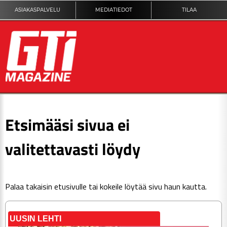
ASIAKASPALVELU
MEDIATIEDOT
TILAA
ETUSIVU
Etsimääsi sivua ei
DIGILEHTI
valitettavasti löydy
KUVAT
Palaa takaisin
etusivulle
tai kokeile löytää sivu haun kautta.
KILPAILUT
TEKNIIKKA
UUSIN LEHTI