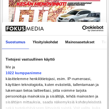
ARTIKKELIT
TILAA
Suostumus
Yksityiskohdat
Mainosasetukset
Tiet
Tietojesi vastuullinen käyttö
Me ja
1022 kumppanimme
käsittelemme henkilötietojasi, esim. IP-numeroasi,
käyttäen teknologioita, kuten evästeitä, tallentamaan ja
lukemaan tietoa laitteeltasi, jotta voimme tarjota
GTi-Magazinen numero 5 / 2026 julkaistaan
personoituja mainoksia ja sisältöjä, tehdä mainosten ja
3.6.2026!
sisältöjen mittauksia, saada näkemyksiä kohdeyleisöstä
sekä tuotekehitykseen liittyvistä syistä. Voit valita, kuka
UUSIMMAT