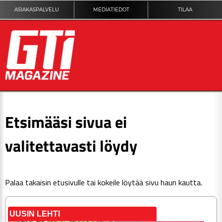
ASIAKASPALVELU
MEDIATIEDOT
TILAA
ETUSIVU
Etsimääsi sivua ei
DIGILEHTI
valitettavasti löydy
KUVAT
Palaa takaisin
etusivulle
tai kokeile löytää sivu haun kautta.
KILPAILUT
TEKNIIKKA
UUSIN LEHTI