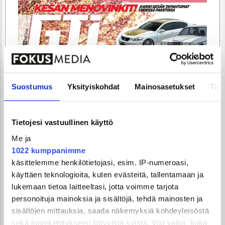
ARTIKKELIT
TILAA
Suostumus
Yksityiskohdat
Mainosasetukset
Tiet
Tietojesi vastuullinen käyttö
Me ja
1022 kumppanimme
käsittelemme henkilötietojasi, esim. IP-numeroasi,
käyttäen teknologioita, kuten evästeitä, tallentamaan ja
lukemaan tietoa laitteeltasi, jotta voimme tarjota
GTi-Magazinen numero 5 / 2026 julkaistaan
personoituja mainoksia ja sisältöjä, tehdä mainosten ja
3.6.2026!
sisältöjen mittauksia, saada näkemyksiä kohdeyleisöstä
sekä tuotekehitykseen liittyvistä syistä. Voit valita, kuka
UUSIMMAT