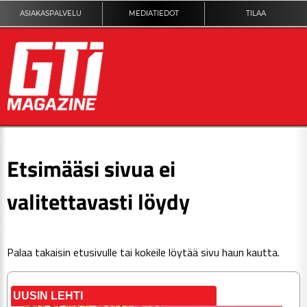
ASIAKASPALVELU
MEDIATIEDOT
TILAA
ETUSIVU
Etsimääsi sivua ei
DIGILEHTI
valitettavasti löydy
KUVAT
Palaa takaisin
etusivulle
tai kokeile löytää sivu haun kautta.
KILPAILUT
TEKNIIKKA
UUSIN LEHTI