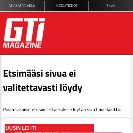
ASIAKASPALVELU
MEDIATIEDOT
TILAA
ETUSIVU
Etsimääsi sivua ei
DIGILEHTI
valitettavasti löydy
KUVAT
Palaa takaisin
etusivulle
tai kokeile löytää sivu haun kautta.
KILPAILUT
TEKNIIKKA
UUSIN LEHTI