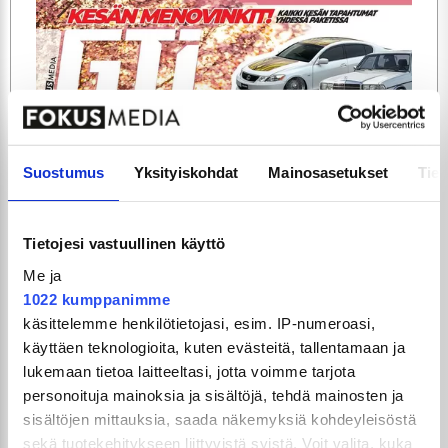
ARTIKKELIT
TILAA
Suostumus
Yksityiskohdat
Mainosasetukset
Tiet
Tietojesi vastuullinen käyttö
Me ja
1022 kumppanimme
käsittelemme henkilötietojasi, esim. IP-numeroasi,
käyttäen teknologioita, kuten evästeitä, tallentamaan ja
lukemaan tietoa laitteeltasi, jotta voimme tarjota
GTi-Magazinen numero 5 / 2026 julkaistaan
personoituja mainoksia ja sisältöjä, tehdä mainosten ja
3.6.2026!
sisältöjen mittauksia, saada näkemyksiä kohdeyleisöstä
sekä tuotekehitykseen liittyvistä syistä. Voit valita, kuka
UUSIMMAT